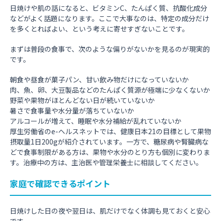
日焼けや肌の話になると、ビタミンC、たんぱく質、抗酸化成分
などがよく話題になります。ここで大事なのは、特定の成分だけ
を多くとればよい、という考えに寄せすぎないことです。
まずは普段の食事で、次のような偏りがないかを見るのが現実的
です。
朝食や昼食が菓子パン、甘い飲み物だけになっていないか
肉、魚、卵、大豆製品などのたんぱく質源が極端に少なくないか
野菜や果物がほとんどない日が続いていないか
暑さで食事量や水分量が落ちていないか
アルコールが増えて、睡眠や水分補給が乱れていないか
厚生労働省のe-ヘルスネットでは、健康日本21の目標として果物
摂取量1日200gが紹介されています。一方で、糖尿病や腎臓病な
どで食事制限がある方は、果物や水分のとり方も個別に変わりま
す。治療中の方は、主治医や管理栄養士に相談してください。
家庭で確認できるポイント
日焼けした日の夜や翌日は、肌だけでなく体調も見ておくと安心