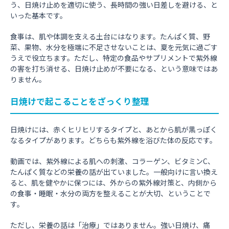
う、日焼け止めを適切に使う、長時間の強い日差しを避ける、と
いった基本です。
食事は、肌や体調を支える土台にはなります。たんぱく質、野
菜、果物、水分を極端に不足させないことは、夏を元気に過ごす
うえで役立ちます。ただし、特定の食品やサプリメントで紫外線
の害を打ち消せる、日焼け止めが不要になる、という意味ではあ
りません。
日焼けで起こることをざっくり整理
日焼けには、赤くヒリヒリするタイプと、あとから肌が黒っぽく
なるタイプがあります。どちらも紫外線を浴びた体の反応です。
動画では、紫外線による肌への刺激、コラーゲン、ビタミンC、
たんぱく質などの栄養の話が出ていました。一般向けに言い換え
ると、肌を健やかに保つには、外からの紫外線対策と、内側から
の食事・睡眠・水分の両方を整えることが大切、ということで
す。
ただし、栄養の話は「治療」ではありません。強い日焼け、痛