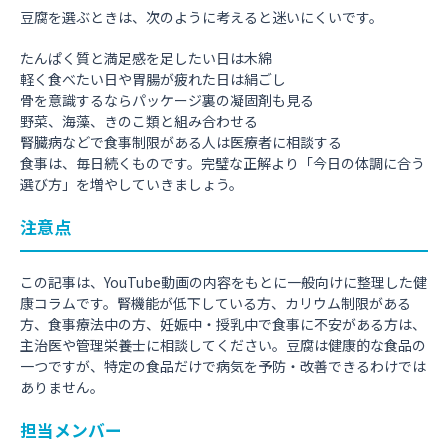
豆腐を選ぶときは、次のように考えると迷いにくいです。
たんぱく質と満足感を足したい日は木綿
軽く食べたい日や胃腸が疲れた日は絹ごし
骨を意識するならパッケージ裏の凝固剤も見る
野菜、海藻、きのこ類と組み合わせる
腎臓病などで食事制限がある人は医療者に相談する
食事は、毎日続くものです。完璧な正解より「今日の体調に合う
選び方」を増やしていきましょう。
注意点
この記事は、YouTube動画の内容をもとに一般向けに整理した健
康コラムです。腎機能が低下している方、カリウム制限がある
方、食事療法中の方、妊娠中・授乳中で食事に不安がある方は、
主治医や管理栄養士に相談してください。豆腐は健康的な食品の
一つですが、特定の食品だけで病気を予防・改善できるわけでは
ありません。
担当メンバー