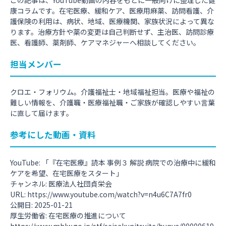
康コラムです。在宅医療、緩和ケア、医療用麻薬、訪問看護、介
護保険の利用は、病状、地域、医療機関、家族状況によって異な
ります。治療方針や薬の変更は自己判断せず、主治医、訪問診療
医、看護師、薬剤師、ケアマネジャーへ相談してください。
担当メンバー
クロエ・フォリウム。介護福祉士・地域福祉担当。医療や福祉の
難しい情報を、介護職・医療福祉職・ご家族が確認しやすい言葉
に直して届けます。
参考にした動画・資料
YouTube: 「『在宅医療』読本 事例３ 解説 病院での治療中に緩和
ケアを希望、在宅医療をスタート」
チャンネル: 医療法人社団貞栄会
URL:
https://www.youtube.com/watch?v=n4u6C7A7fr0
公開日: 2025-01-21
厚生労働省: 在宅医療の推進について
https://www.mhlw.go.jp/stf/seisakunitsuite/bunya/00000619